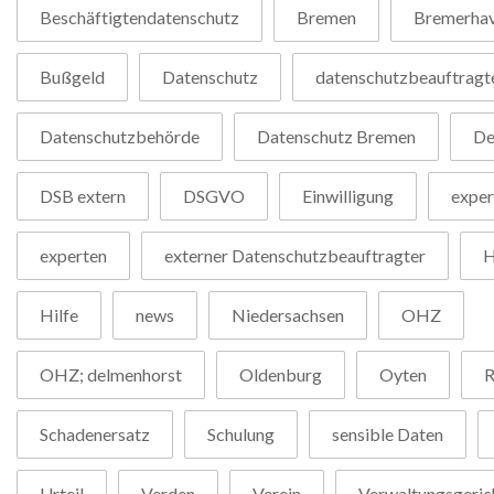
Beschäftigtendatenschutz
Bremen
Bremerha
Bußgeld
Datenschutz
datenschutzbeauftragt
Datenschutzbehörde
Datenschutz Bremen
De
DSB extern
DSGVO
Einwilligung
exper
experten
externer Datenschutzbeauftragter
H
Hilfe
news
Niedersachsen
OHZ
OHZ; delmenhorst
Oldenburg
Oyten
R
Schadenersatz
Schulung
sensible Daten
Urteil
Verden
Verein
Verwaltungsgeric