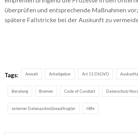
empfehlen dringend die Prozesse in den Unter
überprüfen und entsprechende Maßnahmen vor
spätere Fallstricke bei der Auskunft zu vermeid
Anwalt
Arbeitgeber
Art 15 DSGVO
Auskunft
Tags:
Beratung
Bremen
Code of Condukt
Datenschutz Nor
externer Datenaschutzbeauftragter
Hilfe