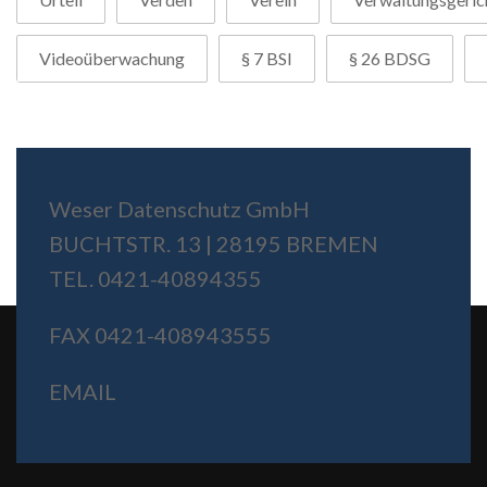
Videoüberwachung
§ 7 BSI
§ 26 BDSG
Weser Datenschutz GmbH
BUCHTSTR. 13 | 28195 BREMEN
TEL. 0421-40894355
FAX 0421-408943555
EMAIL