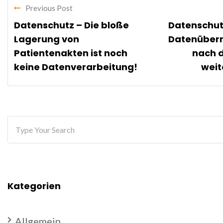
Previous Post
Datenschutz – Die bloße
Datenschut
Lagerung von
Datenüberm
Patientenakten ist noch
nach d
keine Datenverarbeitung!
weit
Kategorien
Allgemein