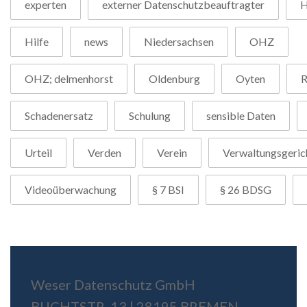
experten
externer Datenschutzbeauftragter
H
Hilfe
news
Niedersachsen
OHZ
OHZ; delmenhorst
Oldenburg
Oyten
R
Schadenersatz
Schulung
sensible Daten
Urteil
Verden
Verein
Verwaltungsgeric
Videoüberwachung
§ 7 BSI
§ 26 BDSG
Weser Datenschutz GmbH
BUCHTSTR. 13 | 28195 BREMEN