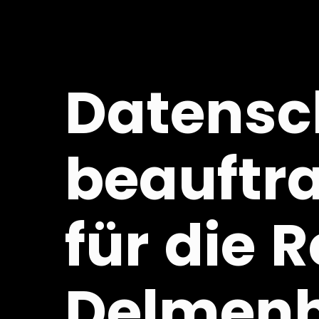
Datensc
beauftr
für die 
Delmenh