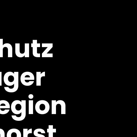
hutz
ager
Region
orst