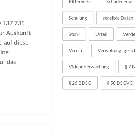
Ritterhude
Schadenersat
Schulung
sensible Daten
0.137.735
zur Auskunft
Stuhr
Urteil
Verd
, auf diese
Verein
Verwaltungsgeric
eine
uf das
Videoüberwachung
§ 7 B
§ 26 BDSG
§ 58 DSGVO