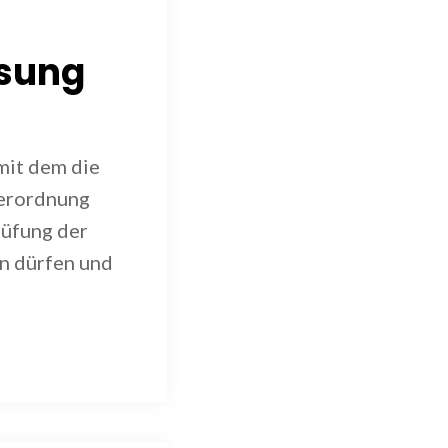
ssung
 mit dem die
verordnung
rüfung der
n dürfen und