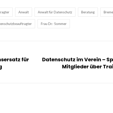
ragter
Anwalt
Anwalt für Datenschutz
Beratung
Brem
tenschutzbeauftragter
Frau Dr.- Sommer
sersatz für
Datenschutz im Verein – Sp
g
Mitglieder über Tr