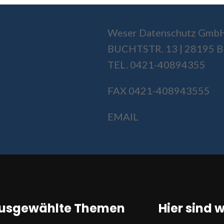
Weser Datenschutz Gmb
BUCHTSTR. 13 | 28195
TEL. 0421-40894355
FAX 0421-408943555
EMAIL
usgewählte Themen
Hier sind w