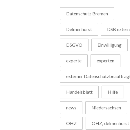
Datenschutz Bremen
Delmenhorst
DSB extern
DSGVO
Einwilligung
experte
experten
externer Datenschutzbeauftrag
Handelsblatt
Hilfe
news
Niedersachsen
OHZ
OHZ; delmenhorst