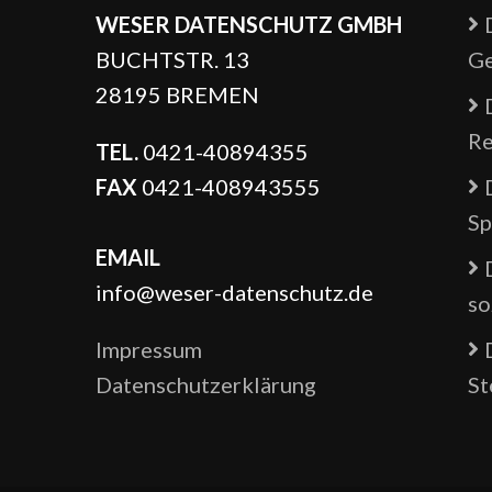
WESER DATENSCHUTZ GMBH
BUCHTSTR. 13
Ge
28195 BREMEN
Re
TEL.
0421-40894355
FAX
0421-408943555
Sp
EMAIL
info@weser-datenschutz.de
so
Impressum
Datenschutzerklärung
St