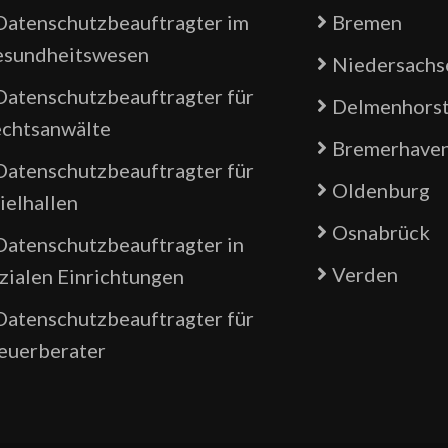
Datenschutzbeauftragter im
Bremen
sundheitswesen
Niedersachs
Datenschutzbeauftragter für
Delmenhors
chtsanwälte
Bremerhave
Datenschutzbeauftragter für
Oldenburg
ielhallen
Osnabrück
Datenschutzbeauftragter in
Verden
zialen Einrichtungen
Datenschutzbeauftragter für
euerberater