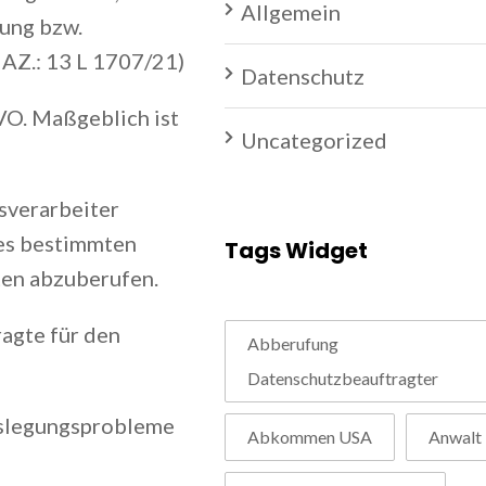
Allgemein
ung bzw.
 AZ.: 13 L 1707/21)
Datenschutz
VO. Maßgeblich ist
Uncategorized
sverarbeiter
nes bestimmten
Tags Widget
ten abzuberufen.
ragte für den
Abberufung
Datenschutzbeauftragter
uslegungsprobleme
Abkommen USA
Anwalt