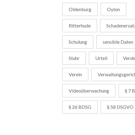
Oldenburg
Oyten
Ritterhude
Schadenersat
Schulung
sensible Daten
Stuhr
Urteil
Verd
Verein
Verwaltungsgeric
Videoüberwachung
§ 7 B
§ 26 BDSG
§ 58 DSGVO