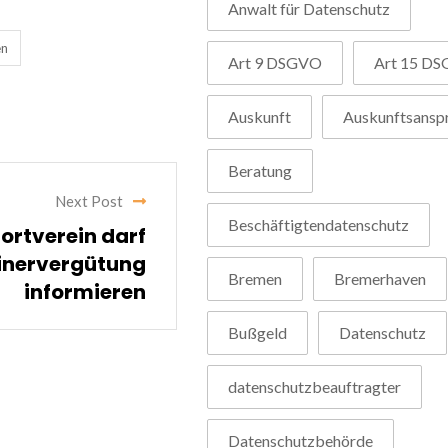
Anwalt für Datenschutz
en
Art 9 DSGVO
Art 15 D
Auskunft
Auskunftsansp
Beratung
Next Post
Beschäftigtendatenschutz
ortverein darf
ainervergütung
Bremen
Bremerhaven
informieren
Bußgeld
Datenschutz
datenschutzbeauftragter
Datenschutzbehörde