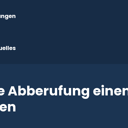
ungen
uelles
ie Abberufung eine
nen