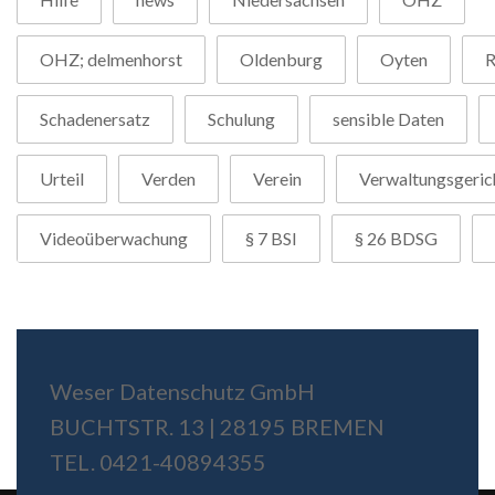
OHZ; delmenhorst
Oldenburg
Oyten
R
Schadenersatz
Schulung
sensible Daten
Urteil
Verden
Verein
Verwaltungsgeric
Videoüberwachung
§ 7 BSI
§ 26 BDSG
Weser Datenschutz GmbH
BUCHTSTR. 13 | 28195 BREMEN
TEL. 0421-40894355