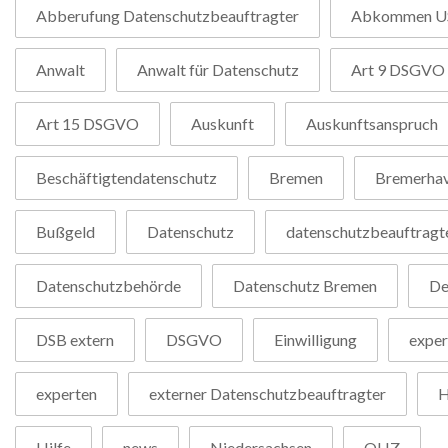
Abberufung Datenschutzbeauftragter
Abkommen U
Anwalt
Anwalt für Datenschutz
Art 9 DSGVO
Art 15 DSGVO
Auskunft
Auskunftsanspruch
Beschäftigtendatenschutz
Bremen
Bremerha
Bußgeld
Datenschutz
datenschutzbeauftragt
Datenschutzbehörde
Datenschutz Bremen
De
DSB extern
DSGVO
Einwilligung
exper
experten
externer Datenschutzbeauftragter
H
Hilfe
news
Niedersachsen
OHZ