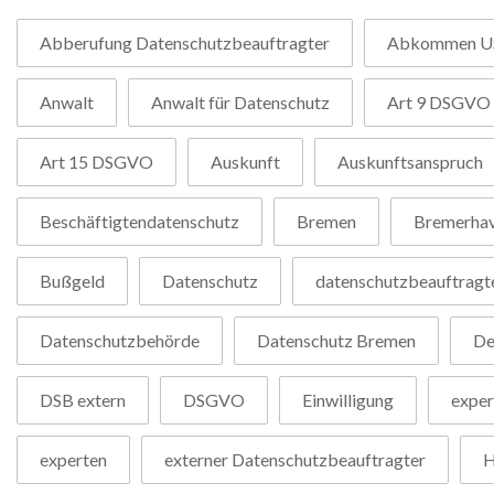
Abberufung Datenschutzbeauftragter
Abkommen U
Anwalt
Anwalt für Datenschutz
Art 9 DSGVO
Art 15 DSGVO
Auskunft
Auskunftsanspruch
Beschäftigtendatenschutz
Bremen
Bremerha
Bußgeld
Datenschutz
datenschutzbeauftragt
Datenschutzbehörde
Datenschutz Bremen
De
DSB extern
DSGVO
Einwilligung
exper
experten
externer Datenschutzbeauftragter
H