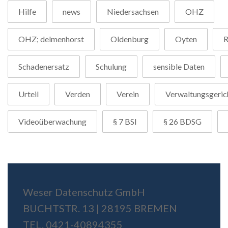
Hilfe
news
Niedersachsen
OHZ
OHZ; delmenhorst
Oldenburg
Oyten
R
Schadenersatz
Schulung
sensible Daten
Urteil
Verden
Verein
Verwaltungsgeric
Videoüberwachung
§ 7 BSI
§ 26 BDSG
Weser Datenschutz GmbH
BUCHTSTR. 13 | 28195 BREMEN
TEL. 0421-40894355