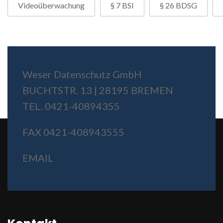
Videoüberwachung
§ 7 BSI
§ 26 BDSG
Weser Datenschutz GmbH
BUCHTSTR. 13 | 28195 BREMEN
TEL. 0421-40894355
FAX 0421-408943555
EMAIL