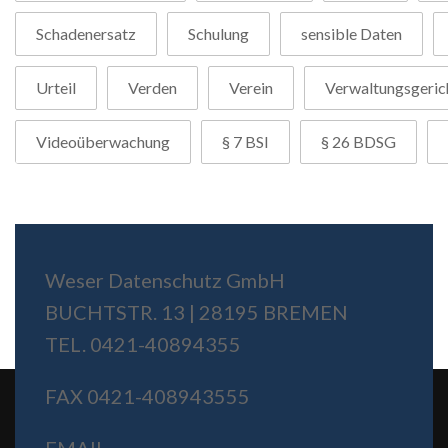
Schadenersatz
Schulung
sensible Daten
Urteil
Verden
Verein
Verwaltungsgeric
Videoüberwachung
§ 7 BSI
§ 26 BDSG
Weser Datenschutz GmbH
BUCHTSTR. 13 | 28195 BREMEN
TEL. 0421-40894355
FAX 0421-408943555