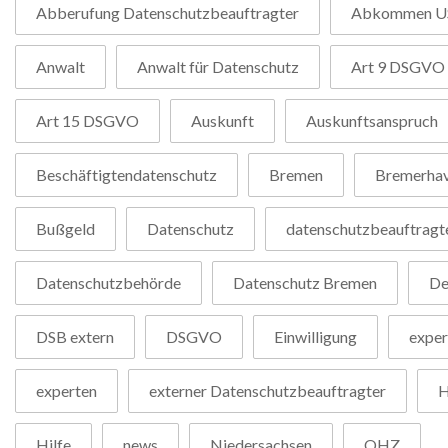
Abberufung Datenschutzbeauftragter
Abkommen U
Anwalt
Anwalt für Datenschutz
Art 9 DSGVO
Art 15 DSGVO
Auskunft
Auskunftsanspruch
Beschäftigtendatenschutz
Bremen
Bremerha
Bußgeld
Datenschutz
datenschutzbeauftragt
Datenschutzbehörde
Datenschutz Bremen
De
DSB extern
DSGVO
Einwilligung
exper
experten
externer Datenschutzbeauftragter
H
Hilfe
news
Niedersachsen
OHZ