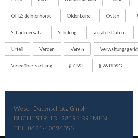
OHZ; delmenhorst
Oldenburg
Oyten
R
Schadenersatz
Schulung
sensible Daten
Urteil
Verden
Verein
Verwaltungsgeric
Videoüberwachung
§ 7 BSI
§ 26 BDSG
Weser Datenschutz GmbH
BUCHTSTR. 13 | 28195 BREMEN
TEL. 0421-40894355