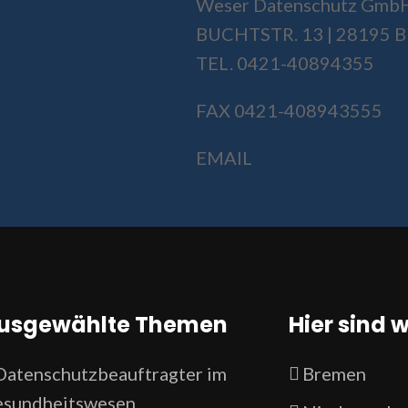
Weser Datenschutz Gmb
BUCHTSTR. 13 | 28195
TEL. 0421-40894355
FAX 0421-408943555
EMAIL
usgewählte Themen
Hier sind w
Datenschutzbeauftragter im
Bremen
sundheitswesen