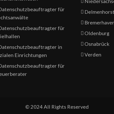
Niedersachs
Datenschutzbeauftragter für
Delmenhors
chtsanwälte
Bremerhave
Datenschutzbeauftragter für
Oldenburg
ielhallen
Osnabrück
Datenschutzbeauftragter in
Verden
zialen Einrichtungen
Datenschutzbeauftragter für
euerberater
© 2024 All Rights Reserved