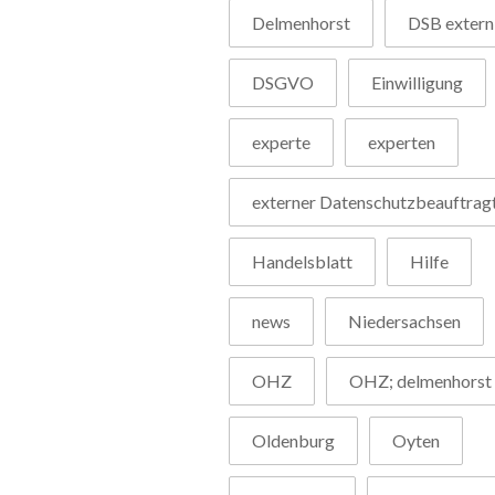
Delmenhorst
DSB extern
DSGVO
Einwilligung
experte
experten
externer Datenschutzbeauftrag
Handelsblatt
Hilfe
news
Niedersachsen
OHZ
OHZ; delmenhorst
Oldenburg
Oyten