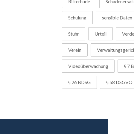
Ritterhude
Schadenersat
Schulung
sensible Daten
Stuhr
Urteil
Verd
Verein
Verwaltungsgeric
Videoüberwachung
§ 7 B
§ 26 BDSG
§ 58 DSGVO