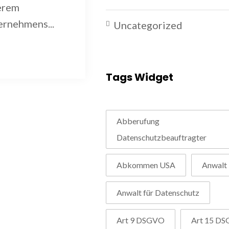
derem
ernehmens...
Uncategorized
Tags Widget
Abberufung
Datenschutzbeauftragter
Abkommen USA
Anwalt
Anwalt für Datenschutz
Art 9 DSGVO
Art 15 D