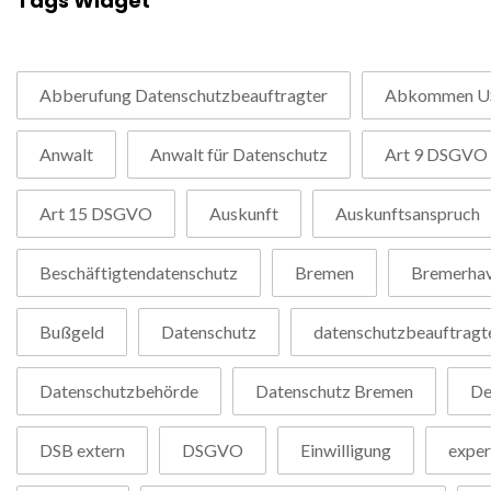
Tags Widget
Abberufung Datenschutzbeauftragter
Abkommen U
Anwalt
Anwalt für Datenschutz
Art 9 DSGVO
Art 15 DSGVO
Auskunft
Auskunftsanspruch
Beschäftigtendatenschutz
Bremen
Bremerha
Bußgeld
Datenschutz
datenschutzbeauftragt
Datenschutzbehörde
Datenschutz Bremen
De
DSB extern
DSGVO
Einwilligung
exper