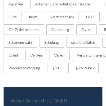
experten
externer Datenschutzbeauftragter
H
Hilfe
news
Niedersachsen
OHZ
OHZ; delmenhorst
Oldenburg
Oyten
R
Schadenersatz
Schulung
sensible Daten
Urteil
Verden
Verein
Verwaltungsgeric
Videoüberwachung
§ 7 BSI
§ 26 BDSG
Weser Datenschutz GmbH