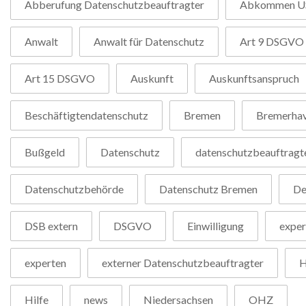
Abberufung Datenschutzbeauftragter
Abkommen U
Anwalt
Anwalt für Datenschutz
Art 9 DSGVO
Art 15 DSGVO
Auskunft
Auskunftsanspruch
Beschäftigtendatenschutz
Bremen
Bremerha
Bußgeld
Datenschutz
datenschutzbeauftragt
Datenschutzbehörde
Datenschutz Bremen
De
DSB extern
DSGVO
Einwilligung
exper
experten
externer Datenschutzbeauftragter
H
Hilfe
news
Niedersachsen
OHZ