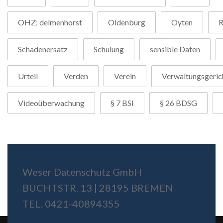
OHZ; delmenhorst
Oldenburg
Oyten
R
Schadenersatz
Schulung
sensible Daten
Urteil
Verden
Verein
Verwaltungsgeric
Videoüberwachung
§ 7 BSI
§ 26 BDSG
Weser Datenschutz GmbH
BUCHTSTR. 13 | 28195 BREMEN
TEL. 0421-40894355