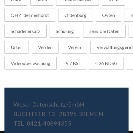
OHZ; delmenhorst
Oldenburg
Oyten
R
Schadenersatz
Schulung
sensible Daten
Urteil
Verden
Verein
Verwaltungsgeric
Videoüberwachung
§ 7 BSI
§ 26 BDSG
Weser Datenschutz GmbH
BUCHTSTR. 13 | 28195 BREMEN
TEL. 0421-40894355