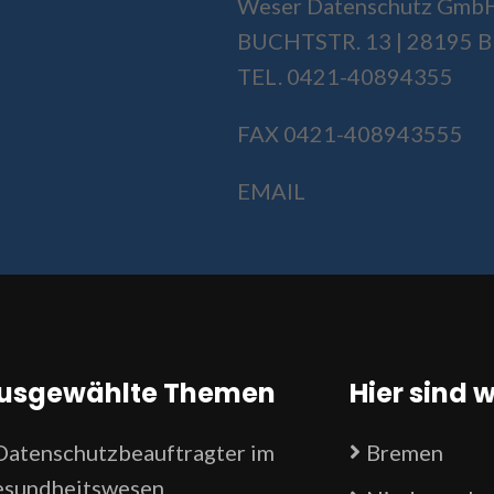
Weser Datenschutz Gmb
BUCHTSTR. 13 | 28195
TEL. 0421-40894355
FAX 0421-408943555
EMAIL
usgewählte Themen
Hier sind w
Datenschutzbeauftragter im
Bremen
sundheitswesen