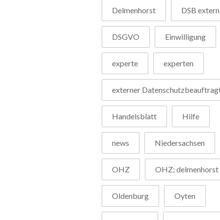
Delmenhorst
DSB extern
DSGVO
Einwilligung
experte
experten
externer Datenschutzbeauftrag
Handelsblatt
Hilfe
news
Niedersachsen
OHZ
OHZ; delmenhorst
Oldenburg
Oyten