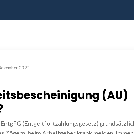
Dezember 2022
eitsbescheinigung (AU)
?
 EntgFG (Entgeltfortzahlungsgesetz) grundsätzlic
tes Zögern, beim Arbeitgeber krank melden. Immer