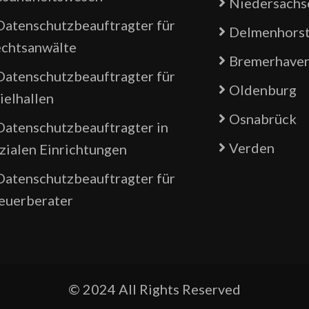
Niedersachs
Datenschutzbeauftragter für
Delmenhors
chtsanwälte
Bremerhave
Datenschutzbeauftragter für
Oldenburg
ielhallen
Osnabrück
Datenschutzbeauftragter in
Verden
zialen Einrichtungen
Datenschutzbeauftragter für
euerberater
© 2024 All Rights Reserved