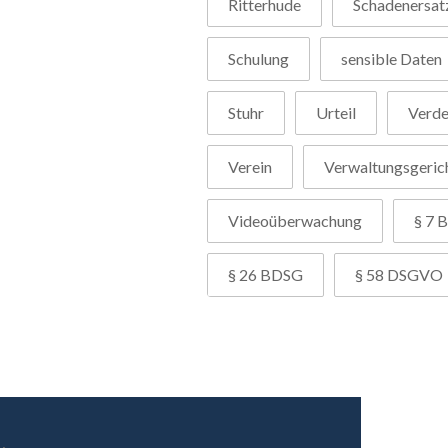
Ritterhude
Schadenersat
Schulung
sensible Daten
Stuhr
Urteil
Verd
Verein
Verwaltungsgeric
Videoüberwachung
§ 7 B
§ 26 BDSG
§ 58 DSGVO