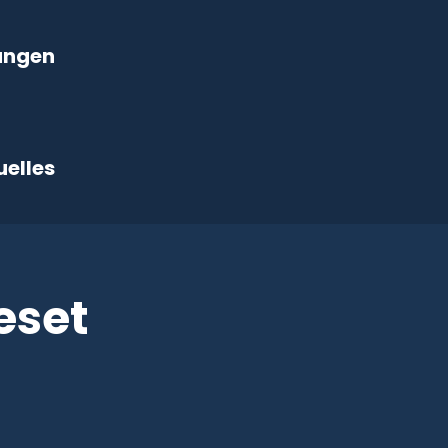
ungen
uelles
eset