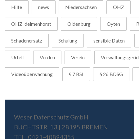
Hilfe
news
Niedersachsen
OHZ
OHZ; delmenhorst
Oldenburg
Oyten
R
Schadenersatz
Schulung
sensible Daten
Urteil
Verden
Verein
Verwaltungsgeric
Videoüberwachung
§ 7 BSI
§ 26 BDSG
Weser Datenschutz GmbH
BUCHTSTR. 13 | 28195 BREMEN
TEL. 0421-40894355