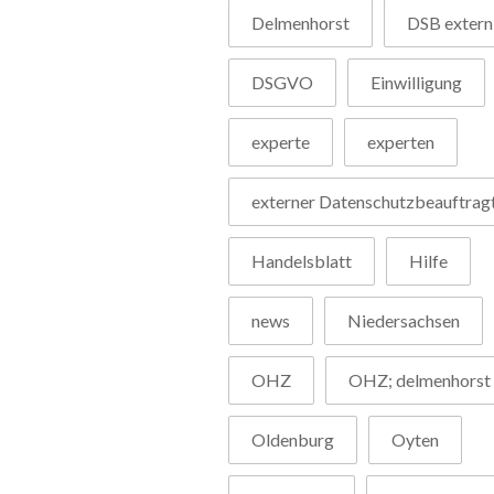
Delmenhorst
DSB extern
DSGVO
Einwilligung
experte
experten
externer Datenschutzbeauftrag
Handelsblatt
Hilfe
news
Niedersachsen
OHZ
OHZ; delmenhorst
Oldenburg
Oyten