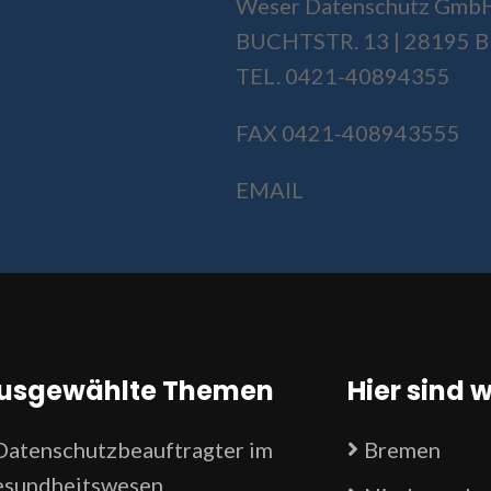
Weser Datenschutz Gmb
BUCHTSTR. 13 | 28195
TEL. 0421-40894355
FAX 0421-408943555
EMAIL
usgewählte Themen
Hier sind w
Datenschutzbeauftragter im
Bremen
sundheitswesen