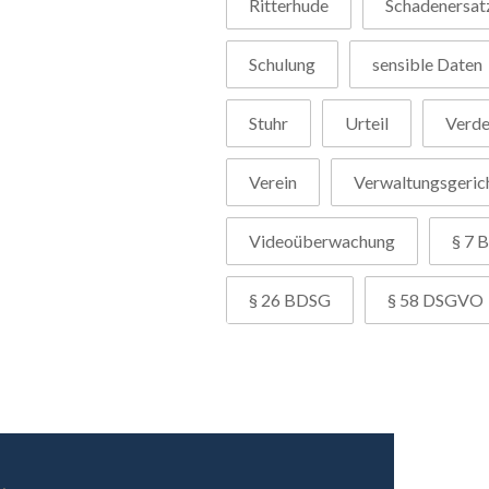
Ritterhude
Schadenersat
Schulung
sensible Daten
Stuhr
Urteil
Verd
Verein
Verwaltungsgeric
Videoüberwachung
§ 7 B
§ 26 BDSG
§ 58 DSGVO