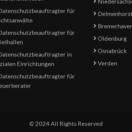
Niedersachs
Datenschutzbeauftragter für
Delmenhors
chtsanwälte
Bremerhave
Datenschutzbeauftragter für
Oldenburg
ielhallen
Osnabrück
Datenschutzbeauftragter in
Verden
zialen Einrichtungen
Datenschutzbeauftragter für
euerberater
© 2024 All Rights Reserved