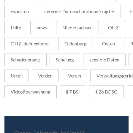
experten
externer Datenschutzbeauftragter
H
Hilfe
news
Niedersachsen
OHZ
OHZ; delmenhorst
Oldenburg
Oyten
R
Schadenersatz
Schulung
sensible Daten
Urteil
Verden
Verein
Verwaltungsgeric
Videoüberwachung
§ 7 BSI
§ 26 BDSG
Weser Datenschutz GmbH