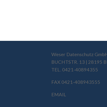
Weser Datenschutz Gmb
BUCHTSTR. 13 | 28195
TEL. 0421-40894355
FAX 0421-408943555
EMAIL