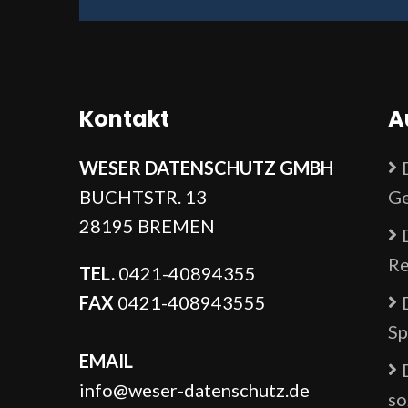
Kontakt
A
WESER DATENSCHUTZ GMBH
BUCHTSTR. 13
Ge
28195 BREMEN
Re
TEL.
0421-40894355
FAX
0421-408943555
Sp
EMAIL
info@weser-datenschutz.de
so