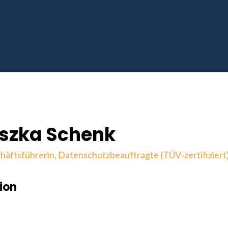
szka Schenk
häftsführerin, Datenschutzbeauftragte (TÜV‑zertifiziert
ion