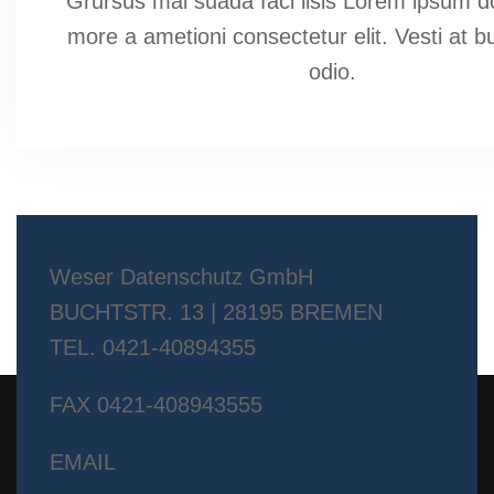
Grursus mal suada faci lisis Lorem ipsum do
more a ametioni consectetur elit. Vesti at b
odio.
Weser Datenschutz GmbH
BUCHTSTR. 13 | 28195 BREMEN
TEL. 0421-40894355
FAX 0421-408943555
EMAIL